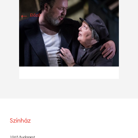
←
Előző
Színház
1065 Budapest,