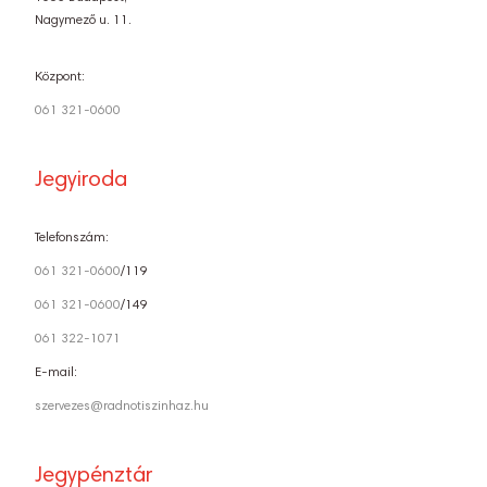
Nagymező u. 11.
Központ:
061 321-0600
Jegyiroda
Telefonszám:
061 321-0600
/119
061 321-0600
/149
061 322-1071
E-mail:
szervezes@radnotiszinhaz.hu
Jegypénztár