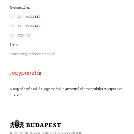
Telefonszám:
061 321-0600
/119
061 321-0600
/149
061 322-1071
E-mail:
szervezes@radnotiszinhaz.hu
Jegypénztár
A Jegypénztárunk és Jegyirodánk nyitvatartását megtalálja a Kapcsolat
fül alatt.
A Radnóti Miklós Színház Nonprofit Kft.