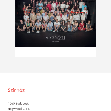
←
→
Előző
Következő
Színház
1065 Budapest,
Nagymező u. 11.