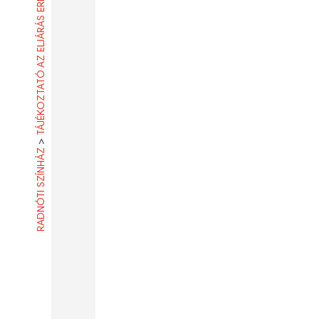
TÁJÉKOZTATÓ AZ ELJÁRÁS EREDMÉNYÉRŐL
>
RADNÓTI SZÍNHÁZ