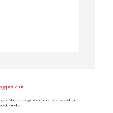
egypénztár
Jegypénztárunk és Jegyirodánk nyitvatartását megtalálja a
pcsolat fül alatt.