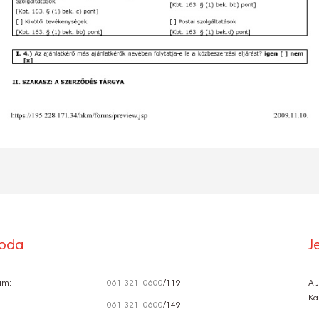
roda
J
ám:
061 321-0600
/119
A 
Ka
061 321-0600
/149