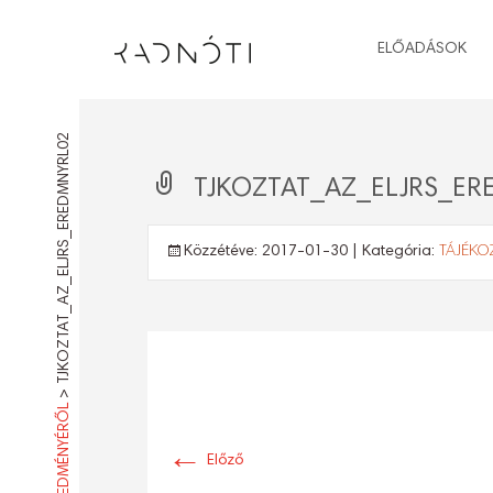
ELŐADÁSOK
TJKOZTAT_AZ_ELJRS_EREDMNYRL02
TJKOZTAT_AZ_ELJRS_ER
Közzétéve:
2017-01-30
| Kategória:
TÁJÉKO
>
←
Előző