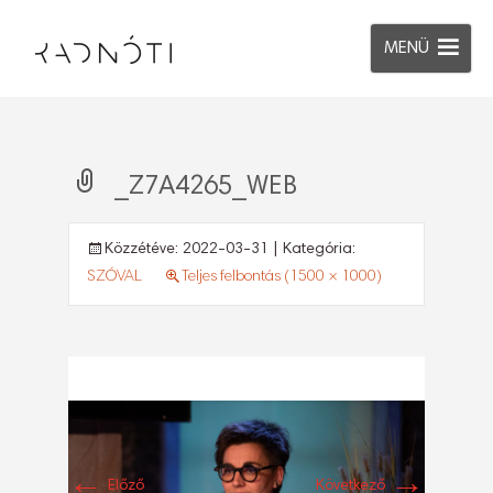
MENÜ
_Z7A4265_WEB
Közzétéve:
2022-03-31
| Kategória:
SZÓVAL
Teljes felbontás (1500 × 1000)
←
→
Előző
Következő