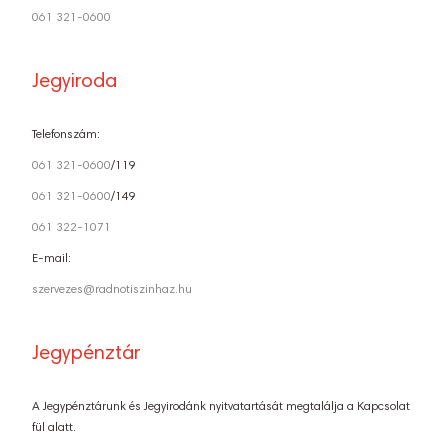
061 321-0600
Jegyiroda
Telefonszám:
061 321-0600
/119
061 321-0600
/149
061 322-1071
E-mail:
szervezes@radnotiszinhaz.hu
Jegypénztár
A Jegypénztárunk és Jegyirodánk nyitvatartását megtalálja a Kapcsolat
fül alatt.