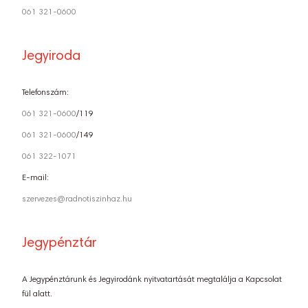
061 321-0600
Jegyiroda
Telefonszám:
061 321-0600
/119
061 321-0600
/149
061 322-1071
E-mail:
szervezes@radnotiszinhaz.hu
Jegypénztár
A Jegypénztárunk és Jegyirodánk nyitvatartását megtalálja a Kapcsolat
fül alatt.