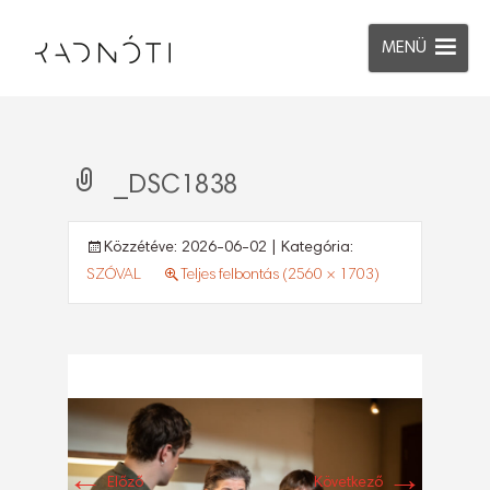
MENÜ
_DSC1838
Közzétéve:
2026-06-02
| Kategória:
SZÓVAL
Teljes felbontás (2560 × 1703)
←
→
Előző
Következő