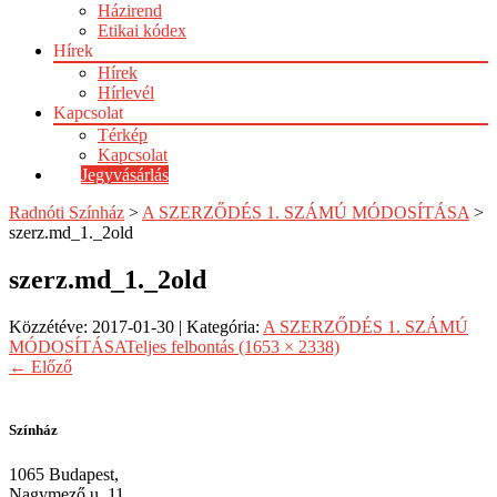
Házirend
Etikai kódex
Hírek
Hírek
Hírlevél
Kapcsolat
Térkép
Kapcsolat
Jegyvásárlás
Radnóti Színház
>
A SZERZŐDÉS 1. SZÁMÚ MÓDOSÍTÁSA
>
szerz.md_1._2old
szerz.md_1._2old
Közzétéve:
2017-01-30
| Kategória:
A SZERZŐDÉS 1. SZÁMÚ
MÓDOSÍTÁSA
Teljes felbontás (1653 × 2338)
←
Előző
Színház
1065 Budapest,
Nagymező u. 11.