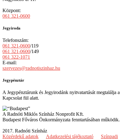
Központ:
061 321-0600
Jegyiroda
Telefonszám:
061 321-0600
/119
061 321-0600
/149
061 322-1071
E-mail:
szervezes@radnotiszinhaz.hu
Jegypénztár
A Jegypénztárunk és Jegyirodánk nyitvatartását megtalálja a
Kapcsolat fül alatt.
A Radnóti Miklós Színház Nonprofit Kft.
Budapest Főváros Önkormányzata fenntartásában működik.
2017. Radnóti Színház
Közérdekű adatok
Adatkezelési tájékoztató
Színpadi