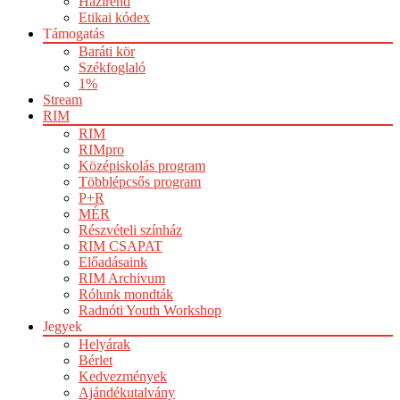
Házirend
Etikai kódex
Támogatás
Baráti kör
Székfoglaló
1%
Stream
RIM
RIM
RIMpro
Középiskolás program
Többlépcsős program
P+R
MÉR
Részvételi színház
RIM CSAPAT
Előadásaink
RIM Archivum
Rólunk mondták
Radnóti Youth Workshop
Jegyek
Helyárak
Bérlet
Kedvezmények
Ajándékutalvány