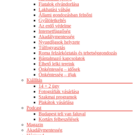
Fiatalok elvándorlása
Lakhatási válság
Állami gondozásban felnőni
Gyűlöletkeltés
Az erdő védelme
Internetfüggőség
Akadálymentesség
Nyugdíjasok helyzete
Túlfogyasztás
Roma felzárkóztatás és tehetséggondozás
Bántalmazó kapcsolatok
Élhető lelki tereink
Önkéntesség – idősek
Önkéntesség – ifjak
Kiállítás
14 + 2 ügy
Fotográfiák vásárlása
Szakmai programok
Plakátok vásárlása
Podcast
Budapest teli van faluval
Kortárs felbeszélések
Magazin
Akadálymentesség