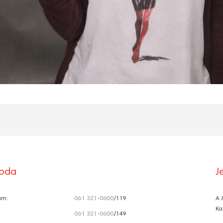
roda
J
ám:
061 321-0600
/119
A 
Ka
061 321-0600
/149