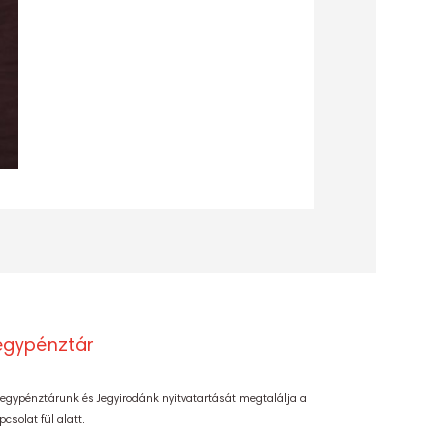
egypénztár
Jegypénztárunk és Jegyirodánk nyitvatartását megtalálja a
pcsolat fül alatt.