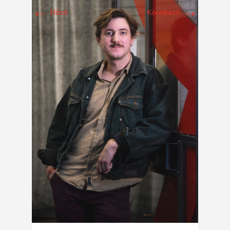
←
→
Előző
Következő