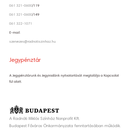
061 321-0600
/119
061 321-0600
/149
061 322-1071
E-mail:
szervezes@radnotiszinhaz.hu
Jegypénztár
A Jegypénztárunk és Jegyirodánk nyitvatartását megtalálja a Kapcsolat
fül alatt.
A Radnóti Miklós Színház Nonprofit Kft.
Budapest Főváros Önkormányzata fenntartásában működik.