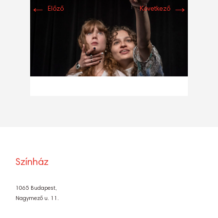
←
→
Előző
Következő
Színház
1065 Budapest,
Nagymező u. 11.