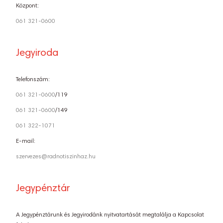
Központ:
061 321-0600
Jegyiroda
Telefonszám:
061 321-0600
/119
061 321-0600
/149
061 322-1071
E-mail:
szervezes@radnotiszinhaz.hu
Jegypénztár
A Jegypénztárunk és Jegyirodánk nyitvatartását megtalálja a Kapcsolat