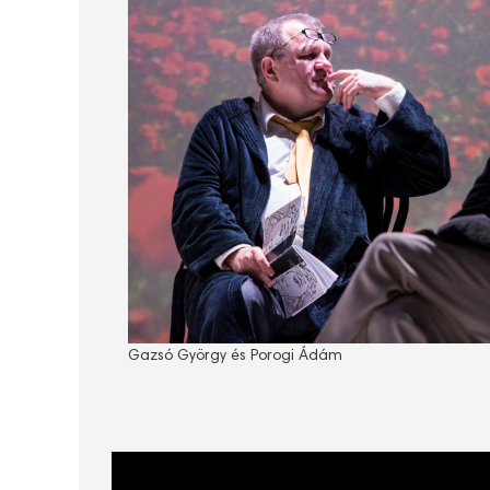
Gazsó György és Porogi Ádám