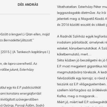
DÉS ANDRÁS
Vitathatatlan: Esterházy Péter 
leggazdagabb életműve. Az írói
jelenteti meg a Magvető Kiadó
A
és 2016 közötti esszéit és cikkeit 
zött a lengyel Li Qian ellen, majd
A Radnóti Színház egyik legfon
 Bernadettel játszott.”
irodalom pártolását, amelynek r
esteket, könyvbemutatókat. A Sz
|2015.| (A Tenkesch kapitánya I.)
kötetbemutató, mert…
Séta közben jó beszélgetni és jó h
n, de lapra szerelhető. Az
E.P. most megjelent gigantikus k
erdőbe jutunk, Esterházy
megmutatására törekszik. A kedves
felvázolódik egy korrajz, a rövi
teszünk az E.P. világegyetemben. 
l egy kis E.P. publicisztikát
szellem körforgása az örökkéva
– ami konstans energiaforrást
Kafka, meg a magyarok…
 kivilágított szövegerdőben
Miért jó, miért kell E.P. szövegsé
zsó György, Porogi Ádám, Sodró