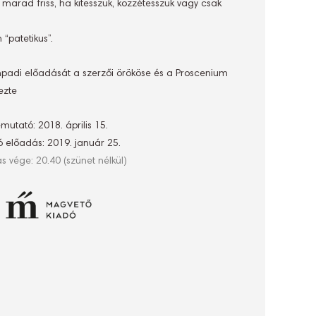
or marad friss, ha kitesszük, közzétesszük vagy csak
 “patetikus”.
ínpadi előadását a szerzői örököse és a Proscenium
ezte
mutató: 2018. április 15.
ó előadás: 2019. január 25.
s vége: 20.40 (szünet nélkül)