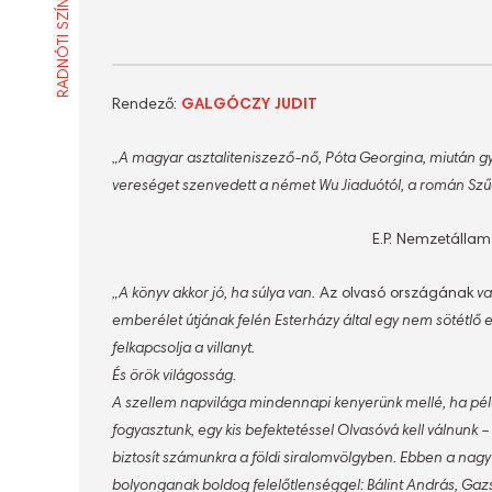
RADNÓTI SZÍNHÁZ
Rendező:
GALGÓCZY JUDIT
„A magyar asztaliteniszező-nő, Póta Georgina, miután győ
vereséget szenvedett a német Wu Jiaduótól, a román Szűcs
E.P. Nemzetállam 
„A könyv akkor jó, ha súlya van.
Az olvasó országának
va
emberélet útjának felén Esterházy által egy nem sötétlő 
felkapcsolja a villanyt.
És örök világosság.
A szellem napvilága mindennapi kenyerünk mellé, ha példáu
fogyasztunk, egy kis befektetéssel Olvasóvá kell válnunk 
biztosít számunkra a földi siralomvölgyben. Ebben a nagy
bolyonganak boldog felelőtlenséggel: Bálint András, Ga