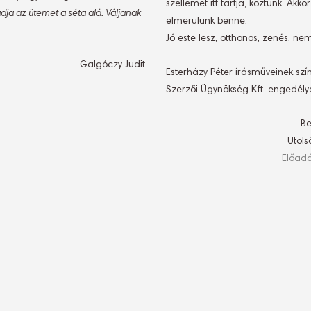
szellemet itt tartja, köztünk. Akk
adja az ütemet a séta alá. Váljanak
elmerülünk benne.
Jó este lesz, otthonos, zenés, nem
Galgóczy Judit
Esterházy Péter írásműveinek sz
Szerzői Ügynökség Kft. engedély
Be
Utols
Előadá