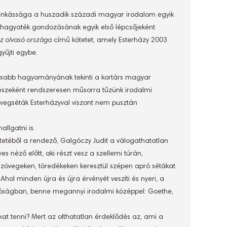
munkássága a huszadik századi magyar irodalom egyik
 hagyaték gondozásának egyik első lépcsőjeként
z olvasó országa
című kötetet, amely Esterházy 2003
gyűjti egybe.
tosabb hagyományának tekinti a kortárs magyar
észeként rendszeresen műsorra tűzünk irodalmi
övegséták Esterházyval viszont nem pusztán
allgatni is.
ötetéből a rendező, Galgóczy Judit a válogathatatlan
 néző előtt, aki részt vesz a szellemi túrán,
d szövegeken, töredékeken keresztül szépen apró sétákat
Ahol minden újra és újra érvényét veszíti és nyeri, a
lóságban, benne megannyi irodalmi középpel: Goethe,
tákat tenni? Mert az olthatatlan érdeklődés az, ami a