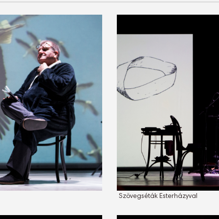
Szövegséták Esterházyval