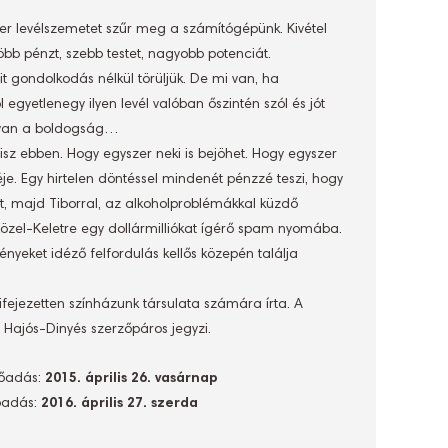
er levélszemetet szűr meg a számítógépünk. Kivétel
öbb pénzt, szebb testet, nagyobb potenciát.
t gondolkodás nélkül törüljük. De mi van, ha
 egyetlenegy ilyen levél valóban őszintén szól és jót
e van a boldogság…
hisz ebben. Hogy egyszer neki is bejöhet. Hogy egyszer
éje. Egy hirtelen döntéssel mindenét pénzzé teszi, hogy
t, majd Tiborral, az alkoholproblémákkal küzdő
Közel-Keletre egy dollármilliókat ígérő spam nyomába.
ényeket idéző felfordulás kellős közepén találja
ifejezetten színházunk társulata számára írta. A
 Hajós-Dinyés szerzőpáros jegyzi.
lőadás:
2015. április 26. vasárnap
lőadás:
2016. április 27. szerda