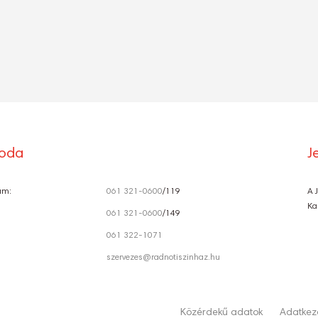
roda
J
ám:
061 321-0600
/119
A 
Ka
061 321-0600
/149
061 322-1071
szervezes@radnotiszinhaz.hu
Közérdekű adatok
Adatkeze