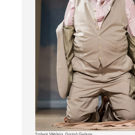
Szávai Viktória, Gazsó György