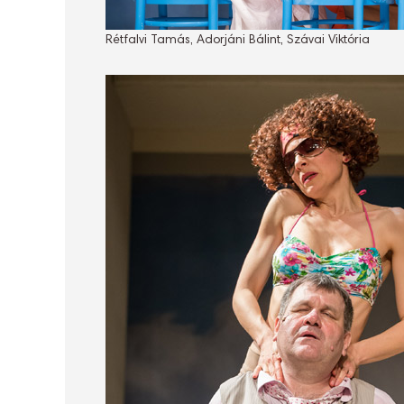
Rétfalvi Tamás, Adorjáni Bálint, Szávai Viktória