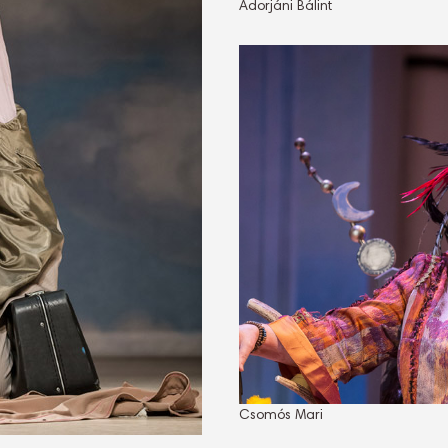
Adorjáni Bálint
Csomós Mari