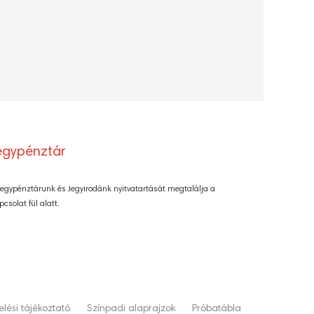
egypénztár
Jegypénztárunk és Jegyirodánk nyitvatartását megtalálja a
pcsolat fül alatt.
lési tájékoztató
Színpadi alaprajzok
Próbatábla