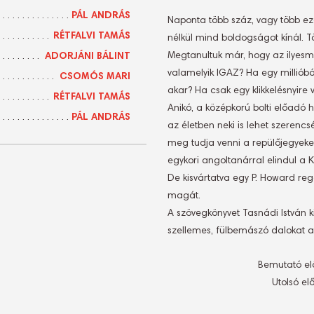
PÁL ANDRÁS
Naponta több száz, vagy több ez
RÉTFALVI TAMÁS
nélkül mind boldogságot kínál. T
Megtanultuk már, hogy az ilyesmi
ADORJÁNI BÁLINT
valamelyik IGAZ? Ha egy millióból
CSOMÓS MARI
akar? Ha csak egy klikkelésnyir
RÉTFALVI TAMÁS
Anikó, a középkorú bolti előadó 
PÁL ANDRÁS
az életben neki is lehet szerencs
meg tudja venni a repülőjegyeke
egykori angoltanárral elindul a 
De kisvártatva egy P. Howard reg
magát.
A szövegkönyvet Tasnádi István k
szellemes, fülbemászó dalokat a
Bemutató e
Utolsó e