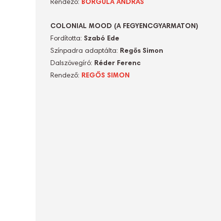
Rendező:
BORGULA ANDRÁS
COLONIAL MOOD (A FEGYENCGYARMATON)
Fordította:
Szabó Ede
Színpadra adaptálta:
Regős Simon
Dalszövegíró:
Réder Ferenc
Rendező:
REGŐS SIMON