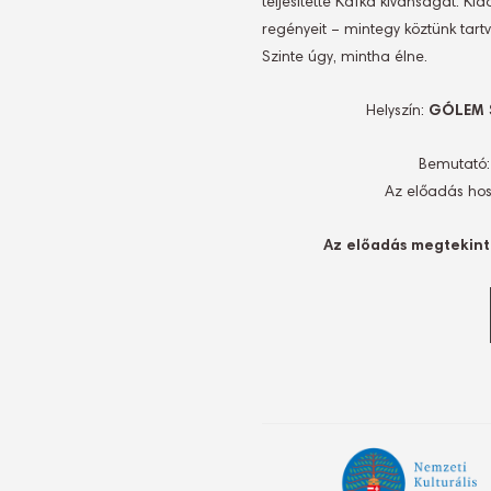
teljesítette Kafka kívánságát. Kia
regényeit – mintegy köztünk tar
Szinte úgy, mintha élne.
Helyszín:
GÓLEM SZ
Bemutató
Az előadás hoss
Az előadás megtekinté