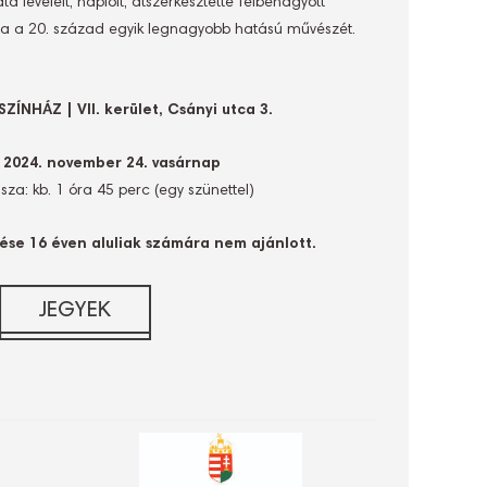
dta leveleit, naplóit, átszerkesztette félbehagyott
tva a 20. század egyik legnagyobb hatású művészét.
ÍNHÁZ | VII. kerület, Csányi utca 3.
:
2024. november 24. vasárnap
za: kb. 1 óra 45 perc (egy szünettel)
se 16 éven aluliak számára nem ajánlott.