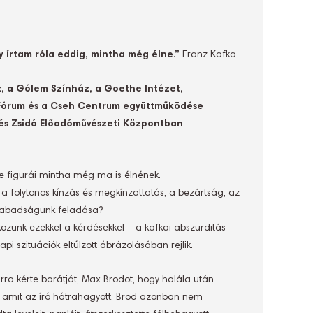
 írtam róla eddig, mintha még élne.”
Franz Kafka
, a Gólem Színház, a Goethe Intézet,
s Fórum és a Cseh Centrum együttműködése
és Zsidó Előadóművészeti Központban
de figurái mintha még ma is élnének.
e a folytonos kínzás és megkínzattatás, a bezártság, az
 szabadságunk feladása?
ozunk ezekkel a kérdésekkel – a kafkai abszurditás
i szituációk eltúlzott ábrázolásában rejlik.
ra kérte barátját, Max Brodot, hogy halála után
, amit az író hátrahagyott. Brod azonban nem