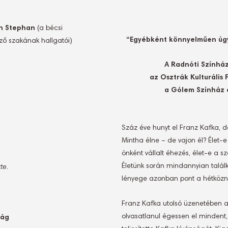
en Stephan
(a bécsi
“Egyébként könnyelműen úgy
ző szakának hallgatói)
A Radnóti Színház
az Osztrák Kulturáli
a Gólem Színház 
Száz éve hunyt el Franz Kafka, 
Mintha élne – de vajon él? Élet-
önként vállalt éhezés, élet-e a
Életünk során mindannyian találk
tte
.
lényege azonban pont a hétköznap
Franz Kafka utolsó üzenetében ar
olvasatlanul égessen el mindent
rág