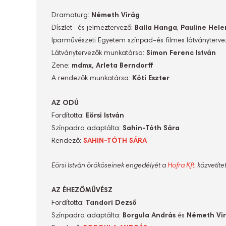
Dramaturg:
Németh Virág
Díszlet- és jelmeztervező:
Balla Hanga
,
Pauline Hel
Iparművészeti Egyetem színpad-és filmes látványterve
Látványtervezők munkatársa:
Simon Ferenc István
Zene:
mdmx, Arleta Berndorff
A rendezők munkatársa:
Kóti Eszter
AZ ODÚ
Fordította:
Eörsi István
Színpadra adaptálta:
Sahin-Tóth Sára
Rendező:
SAHIN-TÓTH SÁRA
Eörsi István örököseinek engedélyét a
Hofra Kft.
közvetíte
AZ ÉHEZŐMŰVÉSZ
Fordította:
Tandori Dezső
Színpadra adaptálta:
Borgula András
és
Németh Vi