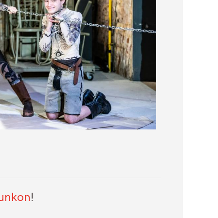
lunkon
!