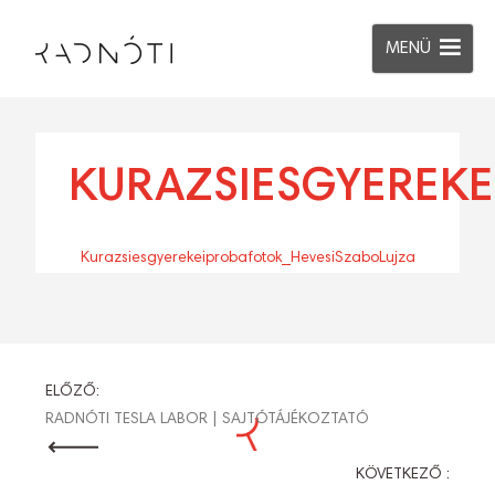
MENÜ
KURAZSIESGYEREKE
Kurazsiesgyerekeiprobafotok_HevesiSzaboLujza
BEJEGYZÉS
ELŐZŐ:
RADNÓTI TESLA LABOR | SAJTÓTÁJÉKOZTATÓ
NAVIGÁCIÓ
KÖVETKEZŐ :