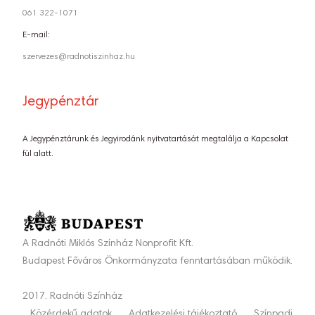
061 322-1071
E-mail:
szervezes@radnotiszinhaz.hu
Jegypénztár
A Jegypénztárunk és Jegyirodánk nyitvatartását megtalálja a Kapcsolat
fül alatt.
A Radnóti Miklós Színház Nonprofit Kft.
Budapest Főváros Önkormányzata fenntartásában működik.
2017. Radnóti Színház
Közérdekű adatok
Adatkezelési tájékoztató
Színpadi