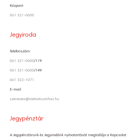
Központ:
061 321-0600
Jegyiroda
Telefonszám:
061 321-0600
/119
061 321-0600
/149
061 322-1071
E-mail:
szervezes@radnotiszinhaz.hu
Jegypénztár
A Jegypénztárunk és Jegyirodánk nyitvatartását megtalálja a Kapcsolat