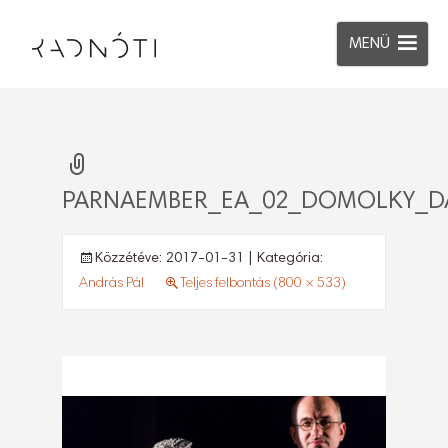
MENÜ
PARNAEMBER_EA_02_DOMOLKY_DA
Közzétéve:
2017-01-31
| Kategória:
András Pál
Teljes felbontás (800 × 533)