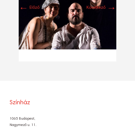
←
→
Előző
Következő
Színház
1065 Budapest,
Nagymező u. 11.