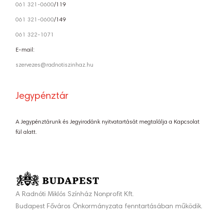
061 321-0600
/119
061 321-0600
/149
061 322-1071
E-mail:
szervezes@radnotiszinhaz.hu
Jegypénztár
A Jegypénztárunk és Jegyirodánk nyitvatartását megtalálja a Kapcsolat
fül alatt.
A Radnóti Miklós Színház Nonprofit Kft.
Budapest Főváros Önkormányzata fenntartásában működik.