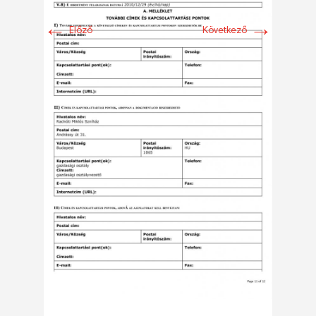
←
→
Előző
Következő