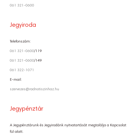
061 321-0600
Jegyiroda
Telefonszám:
061 321-0600
/119
061 321-0600
/149
061 322-1071
E-mail:
szervezes@radnotiszinhaz.hu
Jegypénztár
A Jegypénztárunk és Jegyirodánk nyitvatartását megtalálja a Kapcsolat
fül alatt.