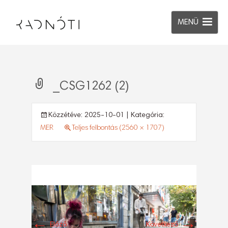
MENÜ
_CSG1262 (2)
Közzétéve:
2025-10-01
| Kategória:
MER
Teljes felbontás (2560 × 1707)
←
→
Előző
Következő