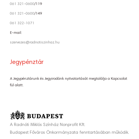
061 321-0600
/119
061 321-0600
/149
061 322-1071
E-mail:
szervezes@radnotiszinhaz.hu
Jegypénztár
A Jegypénztárunk és Jegyirodánk nyitvatartását megtalálja a Kapcsolat
fül alatt.
A Radnóti Miklós Színház Nonprofit Kft.
Budapest Főváros Önkormányzata fenntartásában működik.