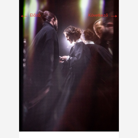
←
→
Előző
Következő