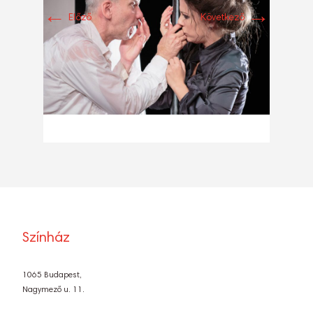
←
→
Előző
Következő
Színház
1065 Budapest,
Nagymező u. 11.