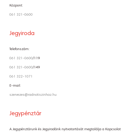
Központ:
061 321-0600
Jegyiroda
Telefonszám:
061 321-0600
/119
061 321-0600
/149
061 322-1071
E-mail:
szervezes@radnotiszinhaz.hu
Jegypénztár
A Jegypénztárunk és Jegyirodánk nyitvatartását megtalálja a Kapcsolat