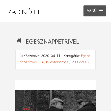
MENÜ
EGESZNAPPETRIVEL
Közzétéve:
2020-04-11
| Kategória:
Egész
nap Petrivel
Teljes felbontás (1200 × 600)
←
Előző