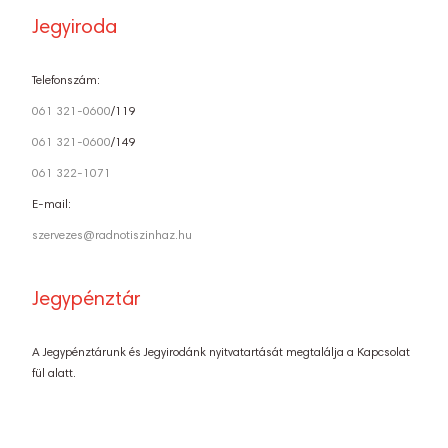
Jegyiroda
Telefonszám:
061 321-0600
/119
061 321-0600
/149
061 322-1071
E-mail:
szervezes@radnotiszinhaz.hu
Jegypénztár
A Jegypénztárunk és Jegyirodánk nyitvatartását megtalálja a Kapcsolat
fül alatt.