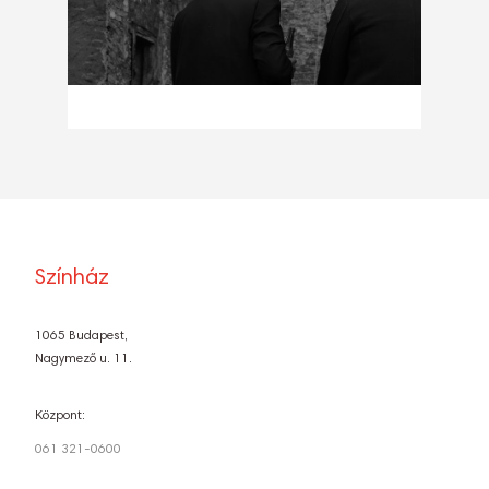
Színház
1065 Budapest,
Nagymező u. 11.
Központ:
061 321-0600