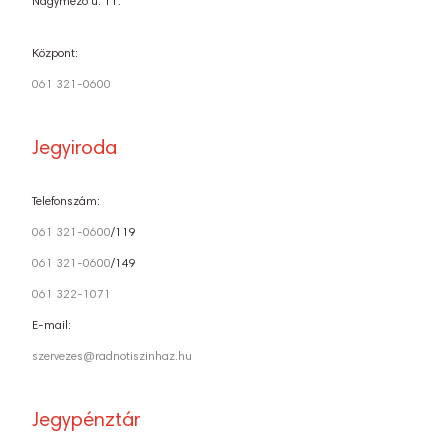
Nagymező u. 11.
Központ:
061 321-0600
Jegyiroda
Telefonszám:
061 321-0600
/119
061 321-0600
/149
061 322-1071
E-mail:
szervezes@radnotiszinhaz.hu
Jegypénztár