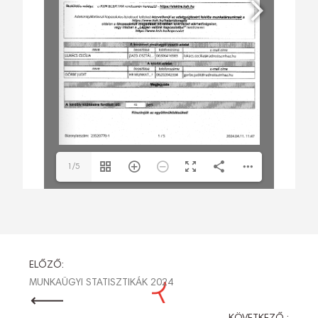
1/5
BEJEGYZÉS
ELŐZŐ:
MUNKAÜGYI STATISZTIKÁK 2024
NAVIGÁCIÓ