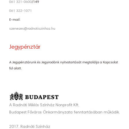
061 321-0600
/149
061 322-1071
E-mail:
szervezes@radnotiszinhaz.hu
Jegypénztár
A Jegypénztárunk és Jegyirodánk nyitvatartását megtalálja a Kapcsolat
fül alatt.
A Radnóti Miklós Színház Nonprofit Kft.
Budapest Főváros Önkormányzata fenntartásában működik.
2017. Radnóti Színház