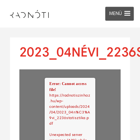
MENÜ
2023_04NÉVI_2236S
Error: Cannot access
file!
https://radnotiszinhaz
.hu/wp-
content/uploads/2024
/04/2023_04n%C3%A
9vi_2236statisztika.p
df
Unexpected server