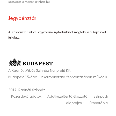
szervezes@radnotiszinhaz.hu
Jegypénztár
A Jegypénztárunk és Jegyirodánk nyitvatartását megtalálja a Kapcsolat
fül alatt.
A Radnóti Miklós Színház Nonprofit Kft.
Budapest Főváros Önkormányzata fenntartásában működik.
2017. Radnóti Színház
Közérdekű adatok
Adatkezelési tájékoztató
Színpadi
alaprajzok
Próbatábla