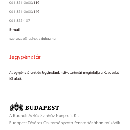
061 321-0600
/119
061 321-0600
/149
061 322-1071
E-mail:
szervezes@radnotiszinhaz.hu
Jegypénztár
A Jegypénztárunk és Jegyirodánk nyitvatartását megtalálja a Kapcsolat
fül alatt.
A Radnóti Miklós Színház Nonprofit Kft.
Budapest Főváros Önkormányzata fenntartásában működik.