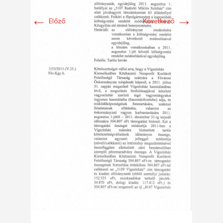
←
→
Előző
Következő