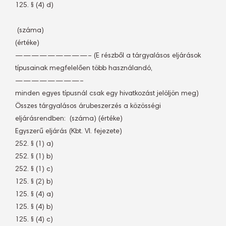
125. § (4) d)
 (száma)
(értéke)
—————————– (E részből a tárgyalásos eljárások
típusainak megfelelően több használandó,
————————–
minden egyes típusnál csak egy hivatkozást jelöljön meg)
Összes tárgyalásos árubeszerzés a közösségi
eljárásrendben:  (száma) (értéke)
Egyszerű eljárás (Kbt. VI. fejezete)
252. § (1) a)
252. § (1) b)
252. § (1) c)
125. § (2) b)
125. § (4) a)
125. § (4) b)
125. § (4) c)