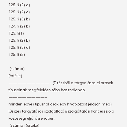
125. § (2) a)
125. § (2) c)
125. § (3) b)
124. § (2) b)
125. §(1)
125. § (2) b)
125. § (3) a)
125. § (5)
 (száma)
(értéke)
—————————– (E részből a tárgyalásos eljárások
típusainak megfelelően több használandó,
————————–
minden egyes típusnál csak egy hivatkozást jelöljön meg)
Összes tárgyalásos szolgáltatás/szolgáltatási koncesszió a
közösségi eljárásrendben:
 (száma) (értéke)