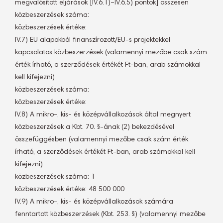
megvalósított eljárások [IV.6.1)–IV.6.5) pontok] összesen
közbeszerzések száma: 
közbeszerzések értéke:
IV.7) EU alapokból finanszírozott/EU-s projektekkel
kapcsolatos közbeszerzések (valamennyi mezőbe csak szám
érték írható, a szerződések értékét Ft-ban, arab számokkal
kell kifejezni)
közbeszerzések száma: 
közbeszerzések értéke:
IV.8) A mikro-, kis- és középvállalkozások által megnyert
közbeszerzések a Kbt. 70. §-ának (2) bekezdésével
összefüggésben (valamennyi mezőbe csak szám érték
írható, a szerződések értékét Ft-ban, arab számokkal kell
kifejezni)
közbeszerzések száma: 1
közbeszerzések értéke: 48 500 000
IV.9) A mikro-, kis- és középvállalkozások számára
fenntartott közbeszerzések (Kbt. 253. §) (valamennyi mezőbe