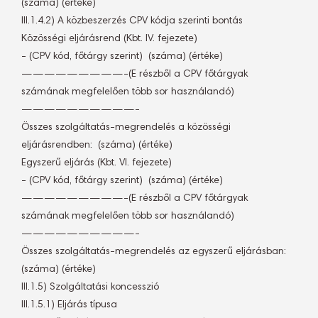
(száma) (értéke)
III.1.4.2) A közbeszerzés CPV kódja szerinti bontás
Közösségi eljárásrend (Kbt. IV. fejezete)
- (CPV kód, főtárgy szerint)  (száma) (értéke)
—————————-(E részből a CPV főtárgyak
számának megfelelően több sor használandó)
——————————-
Összes szolgáltatás-megrendelés a közösségi
eljárásrendben:  (száma) (értéke)
Egyszerű eljárás (Kbt. VI. fejezete)
- (CPV kód, főtárgy szerint)  (száma) (értéke)
—————————-(E részből a CPV főtárgyak
számának megfelelően több sor használandó)
——————————-
Összes szolgáltatás-megrendelés az egyszerű eljárásban: 
(száma) (értéke)
III.1.5) Szolgáltatási koncesszió
III.1.5.1) Eljárás típusa