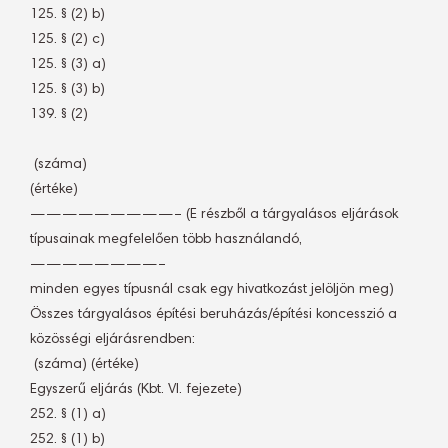
125. § (2) b)
125. § (2) c)
125. § (3) a)
125. § (3) b)
139. § (2)
 (száma)
(értéke)
—————————– (E részből a tárgyalásos eljárások
típusainak megfelelően több használandó,
————————–
minden egyes típusnál csak egy hivatkozást jelöljön meg)
Összes tárgyalásos építési beruházás/építési koncesszió a
közösségi eljárásrendben:
 (száma) (értéke)
Egyszerű eljárás (Kbt. VI. fejezete)
252. § (1) a)
252. § (1) b)