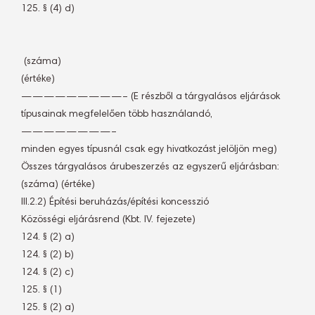
125. § (4) d)
 (száma)
(értéke)
—————————– (E részből a tárgyalásos eljárások
típusainak megfelelően több használandó,
————————–
minden egyes típusnál csak egy hivatkozást jelöljön meg)
Összes tárgyalásos árubeszerzés az egyszerű eljárásban: 
(száma) (értéke)
III.2.2) Építési beruházás/építési koncesszió
Közösségi eljárásrend (Kbt. IV. fejezete)
124. § (2) a)
124. § (2) b)
124. § (2) c)
125. § (1)
125. § (2) a)