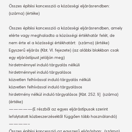
Összes építési koncesszió a közösségi eljárásrendben: 
(száma) (értéke)
Összes építési koncesszió a közösségi eljárásrendben, amely
elérte vagy meghaladta a közösségi értékhatár felét, de
nem érte el a közösségi értékhatárt:  (száma) (értéke)
Egyszerű eljárás (Kbt. VI. fejezete) (az alábbi blokkban csak
egy eljárástípust jelöljön meg)
hirdetménnyel induló tárgyalás nélküli
hirdetménnyel induló tárgyalásos
közvetlen felhívással induló tárgyalás nélküli
közvetlen felhívással induló tárgyalásos
hirdetmény nélkül induló tárgyalásos [Kbt. 252. §]  (száma)
(értéke)
—————(E részből az egyes eljárástípusok szerint
lefolytatott közbeszerzésektől függően több használandó)
————–
Összes építési koncesszió az egyszerű eljárásban:  (száma)