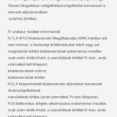
Összes tárgyalásos szolgáltatás/szolgáltatási koncesszió a
nemzeti eljárásrendben:
 (száma) (értéke)
IV. szakasz: további információk
IV.1) A WTO Közbeszerzési Megállapodás (GPA) hatálya alá
nem tartozó, a közösségi értékhatárokat elérő vagy azt
meghaladó értékű közbeszerzések (valamennyi mezőbe
csak szám érték írható, a szerződések értékét Ft-ban,, arab
számokkal kell kifejezni)
közbeszerzések száma: 
közbeszerzések értéke:
IV.2) A központosított közbeszerzési eljárásban beszerzett
áruk/szolgáltatások
szerződések értéke (arab számokkal, Ft-ban kifejezve):
IV.3) Elektronikus árlejtés alkalmazása (valamennyi mezőbe
csak szám érték írható, a szerződések értékét Ft-ban, arab