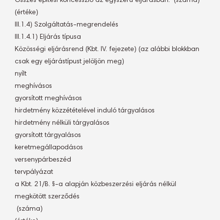
Összes építési koncesszió az egyszerű eljárásban:  (száma)
(értéke)
III.1.4) Szolgáltatás-megrendelés
III.1.4.1) Eljárás típusa
Közösségi eljárásrend (Kbt. IV. fejezete) (az alábbi blokkban
csak egy eljárástípust jelöljön meg)
nyílt
meghívásos
gyorsított meghívásos
hirdetmény közzétételével induló tárgyalásos
hirdetmény nélküli tárgyalásos
gyorsított tárgyalásos
keretmegállapodásos
versenypárbeszéd
tervpályázat
a Kbt. 21/B. §-a alapján közbeszerzési eljárás nélkül
megkötött szerződés
 (száma)