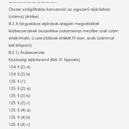
——————————-
Összes szolgáltatási koncesszió az egyszerű eljárásban: 
(száma) (értéke)
III.2 A tárgyalásos eljárások alapján megvalósított
közbeszerzések összesítése (valamennyi mezőbe csak szám
érték írható, a szerződések értékét Ft-ban, arab számmal
kell kifejezni)
III.2.1) Árubeszerzés
Közösségi eljárásrend (Kbt. IV. fejezete)
124. § (2) a)
124. § (2) b)
125. § (1)
125. § (2) a)
125. § (2) b)
125. § (2) c)
125. § (4) a)
125. § (4) b)
125. § (4) c)