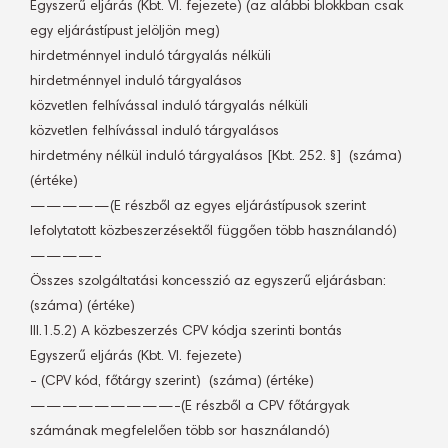
Egyszerű eljárás (Kbt. VI. fejezete) (az alábbi blokkban csak
egy eljárástípust jelöljön meg)
hirdetménnyel induló tárgyalás nélküli
hirdetménnyel induló tárgyalásos
közvetlen felhívással induló tárgyalás nélküli
közvetlen felhívással induló tárgyalásos
hirdetmény nélkül induló tárgyalásos [Kbt. 252. §]  (száma)
(értéke)
—————(E részből az egyes eljárástípusok szerint
lefolytatott közbeszerzésektől függően több használandó)
————–
Összes szolgáltatási koncesszió az egyszerű eljárásban: 
(száma) (értéke)
III.1.5.2) A közbeszerzés CPV kódja szerinti bontás
Egyszerű eljárás (Kbt. VI. fejezete)
- (CPV kód, főtárgy szerint)  (száma) (értéke)
—————————-(E részből a CPV főtárgyak
számának megfelelően több sor használandó)