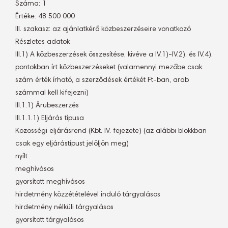
Száma: 1
Értéke: 48 500 000
III. szakasz: az ajánlatkérő közbeszerzéseire vonatkozó
Részletes adatok
III.1) A közbeszerzések összesítése, kivéve a IV.1)-IV.2). és IV.4).
pontokban írt közbeszerzéseket (valamennyi mezőbe csak
szám érték írható, a szerződések értékét Ft-ban, arab
számmal kell kifejezni)
III.1.1) Árubeszerzés
III.1.1.1) Eljárás típusa
Közösségi eljárásrend (Kbt. IV. fejezete) (az alábbi blokkban
csak egy eljárástípust jelöljön meg)
nyílt
meghívásos
gyorsított meghívásos
hirdetmény közzétételével induló tárgyalásos
hirdetmény nélküli tárgyalásos
gyorsított tárgyalásos