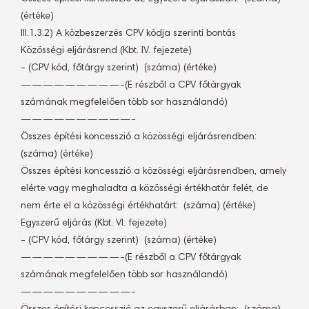
(értéke)
III.1.3.2) A közbeszerzés CPV kódja szerinti bontás
Közösségi eljárásrend (Kbt. IV. fejezete)
- (CPV kód, főtárgy szerint)  (száma) (értéke)
—————————-(E részből a CPV főtárgyak
számának megfelelően több sor használandó)
——————————-
Összes építési koncesszió a közösségi eljárásrendben: 
(száma) (értéke)
Összes építési koncesszió a közösségi eljárásrendben, amely
elérte vagy meghaladta a közösségi értékhatár felét, de
nem érte el a közösségi értékhatárt:  (száma) (értéke)
Egyszerű eljárás (Kbt. VI. fejezete)
- (CPV kód, főtárgy szerint)  (száma) (értéke)
—————————-(E részből a CPV főtárgyak
számának megfelelően több sor használandó)
——————————-