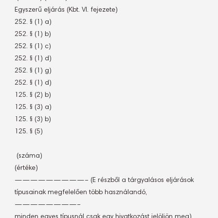
Egyszerű eljárás (Kbt. VI. fejezete)
252. § (1) a)
252. § (1) b)
252. § (1) c)
252. § (1) d)
252. § (1) g)
252. § (1) d)
125. § (2) b)
125. § (3) a)
125. § (3) b)
125. § (5)
 (száma)
(értéke)
—————————– (E részből a tárgyalásos eljárások
típusainak megfelelően több használandó,
————————–
minden egyes típusnál csak egy hivatkozást jelöljön meg)