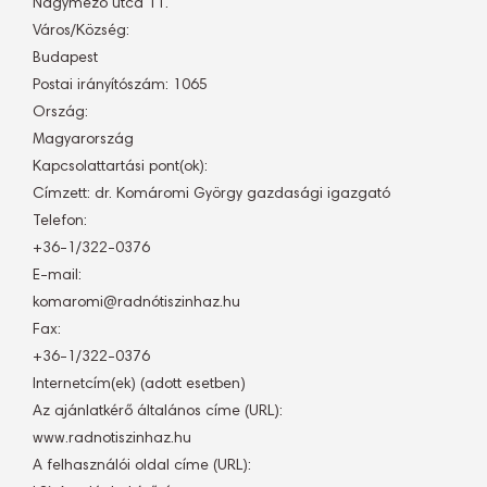
Nagymező utca 11.
Város/Község:
Budapest
Postai irányítószám: 1065
Ország:
Magyarország
Kapcsolattartási pont(ok):
Címzett: dr. Komáromi György gazdasági igazgató
Telefon:
+36-1/322-0376
E-mail:
komaromi@radnótiszinhaz.hu
Fax:
+36-1/322-0376
Internetcím(ek) (adott esetben)
Az ajánlatkérő általános címe (URL):
www.radnotiszinhaz.hu
A felhasználói oldal címe (URL):