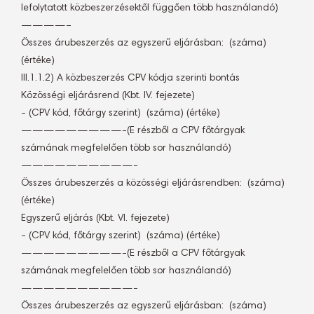
lefolytatott közbeszerzésektől függően több használandó)
————–
Összes árubeszerzés az egyszerű eljárásban:  (száma)
(értéke)
III.1.1.2) A közbeszerzés CPV kódja szerinti bontás
Közösségi eljárásrend (Kbt. IV. fejezete)
- (CPV kód, főtárgy szerint)  (száma) (értéke)
—————————-(E részből a CPV főtárgyak
számának megfelelően több sor használandó)
——————————-
Összes árubeszerzés a közösségi eljárásrendben:  (száma)
(értéke)
Egyszerű eljárás (Kbt. VI. fejezete)
- (CPV kód, főtárgy szerint)  (száma) (értéke)
—————————-(E részből a CPV főtárgyak
számának megfelelően több sor használandó)
——————————-
Összes árubeszerzés az egyszerű eljárásban:  (száma)