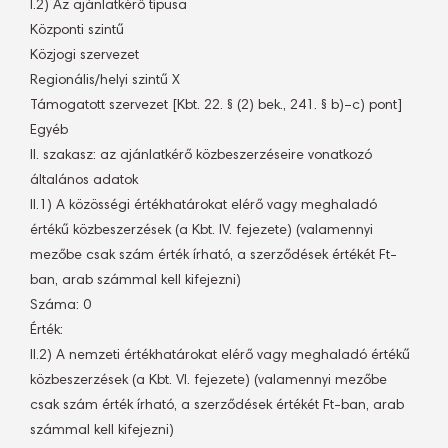
I.2) Az ajánlatkérő típusa
Központi szintű
Közjogi szervezet
Regionális/helyi szintű X
Támogatott szervezet [Kbt. 22. § (2) bek., 241. § b)–c) pont]
Egyéb
II. szakasz: az ajánlatkérő közbeszerzéseire vonatkozó
általános adatok
II.1) A közösségi értékhatárokat elérő vagy meghaladó
értékű közbeszerzések (a Kbt. IV. fejezete) (valamennyi
mezőbe csak szám érték írható, a szerződések értékét Ft-
ban, arab számmal kell kifejezni)
Száma: 0
Érték:
II.2) A nemzeti értékhatárokat elérő vagy meghaladó értékű
közbeszerzések (a Kbt. VI. fejezete) (valamennyi mezőbe
csak szám érték írható, a szerződések értékét Ft-ban, arab
számmal kell kifejezni)