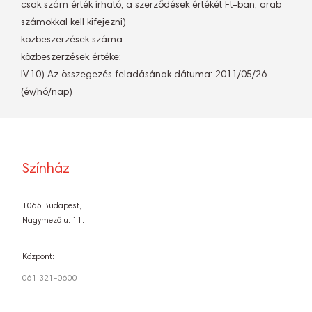
csak szám érték írható, a szerződések értékét Ft-ban, arab
számokkal kell kifejezni)
közbeszerzések száma: 
közbeszerzések értéke:
IV.10) Az összegezés feladásának dátuma: 2011/05/26
(év/hó/nap)
Színház
1065 Budapest,
Nagymező u. 11.
Központ:
061 321-0600