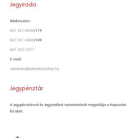
Jegyiroda
Telefonszám:
061 321-0600
/119
061 321-0600
/149
061 322-1071
E-mail:
szervezes@radnotiszinhaz.hu
Jegypénztár
A Jegypénztárunk és Jegyirodánk nyitvatartását megtalálja a Kapcsolat
fül alatt.