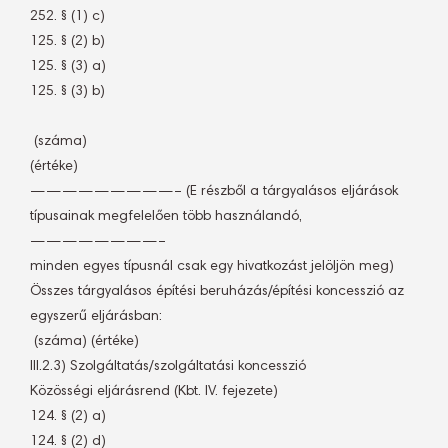
252. § (1) c)
125. § (2) b)
125. § (3) a)
125. § (3) b)
 (száma)
(értéke)
—————————– (E részből a tárgyalásos eljárások
típusainak megfelelően több használandó,
————————–
minden egyes típusnál csak egy hivatkozást jelöljön meg)
Összes tárgyalásos építési beruházás/építési koncesszió az
egyszerű eljárásban:
 (száma) (értéke)
III.2.3) Szolgáltatás/szolgáltatási koncesszió
Közösségi eljárásrend (Kbt. IV. fejezete)
124. § (2) a)
124. § (2) d)