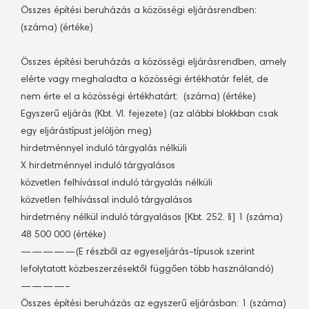
Összes építési beruházás a közösségi eljárásrendben: 
(száma) (értéke)
Összes építési beruházás a közösségi eljárásrendben, amely
elérte vagy meghaladta a közösségi értékhatár felét, de
nem érte el a közösségi értékhatárt:  (száma) (értéke)
Egyszerű eljárás (Kbt. VI. fejezete) (az alábbi blokkban csak
egy eljárástípust jelöljön meg)
hirdetménnyel induló tárgyalás nélküli
X hirdetménnyel induló tárgyalásos
közvetlen felhívással induló tárgyalás nélküli
közvetlen felhívással induló tárgyalásos
hirdetmény nélkül induló tárgyalásos [Kbt. 252. §] 1 (száma)
48 500 000 (értéke)
—————(E részből az egyeseljárás-típusok szerint
lefolytatott közbeszerzésektől függően több használandó)
————–
Összes építési beruházás az egyszerű eljárásban: 1 (száma)