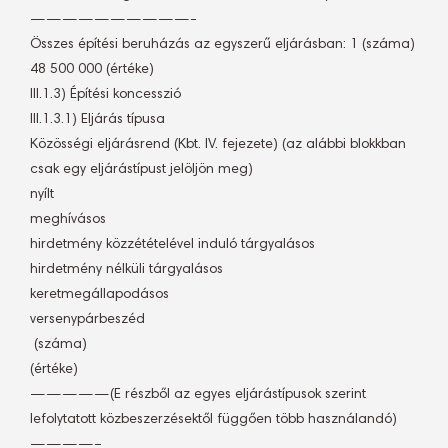
——————————-
Összes építési beruházás az egyszerű eljárásban: 1 (száma)
48 500 000 (értéke)
III.1.3) Építési koncesszió
III.1.3.1) Eljárás típusa
Közösségi eljárásrend (Kbt. IV. fejezete) (az alábbi blokkban
csak egy eljárástípust jelöljön meg)
nyílt
meghívásos
hirdetmény közzétételével induló tárgyalásos
hirdetmény nélküli tárgyalásos
keretmegállapodásos
versenypárbeszéd
 (száma)
(értéke)
—————(E részből az egyes eljárástípusok szerint
lefolytatott közbeszerzésektől függően több használandó)
————–