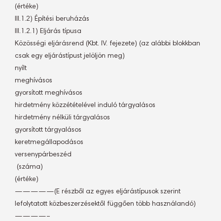
(értéke)
III.1.2) Építési beruházás
III.1.2.1) Eljárás típusa
Közösségi eljárásrend (Kbt. IV. fejezete) (az alábbi blokkban
csak egy eljárástípust jelöljön meg)
nyílt
meghívásos
gyorsított meghívásos
hirdetmény közzétételével induló tárgyalásos
hirdetmény nélküli tárgyalásos
gyorsított tárgyalásos
keretmegállapodásos
versenypárbeszéd
 (száma)
(értéke)
—————(E részből az egyes eljárástípusok szerint
lefolytatott közbeszerzésektől függően több használandó)
————–