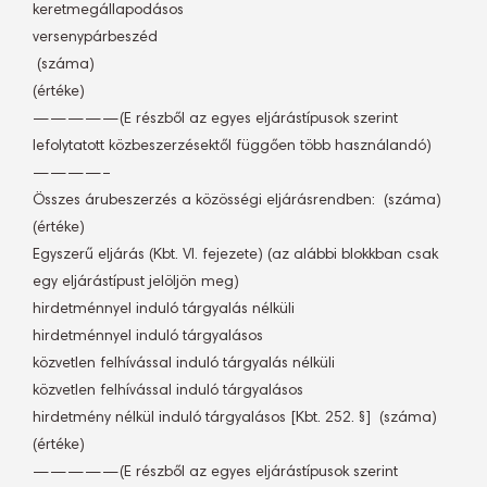
keretmegállapodásos
versenypárbeszéd
 (száma)
(értéke)
—————(E részből az egyes eljárástípusok szerint
lefolytatott közbeszerzésektől függően több használandó)
————–
Összes árubeszerzés a közösségi eljárásrendben:  (száma)
(értéke)
Egyszerű eljárás (Kbt. VI. fejezete) (az alábbi blokkban csak
egy eljárástípust jelöljön meg)
hirdetménnyel induló tárgyalás nélküli
hirdetménnyel induló tárgyalásos
közvetlen felhívással induló tárgyalás nélküli
közvetlen felhívással induló tárgyalásos
hirdetmény nélkül induló tárgyalásos [Kbt. 252. §]  (száma)
(értéke)
—————(E részből az egyes eljárástípusok szerint