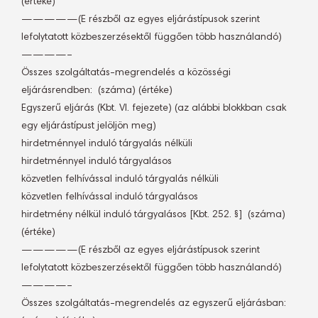
(értéke)
—————(E részből az egyes eljárástípusok szerint
lefolytatott közbeszerzésektől függően több használandó)
————–
Összes szolgáltatás-megrendelés a közösségi
eljárásrendben:  (száma) (értéke)
Egyszerű eljárás (Kbt. VI. fejezete) (az alábbi blokkban csak
egy eljárástípust jelöljön meg)
hirdetménnyel induló tárgyalás nélküli
hirdetménnyel induló tárgyalásos
közvetlen felhívással induló tárgyalás nélküli
közvetlen felhívással induló tárgyalásos
hirdetmény nélkül induló tárgyalásos [Kbt. 252. §]  (száma)
(értéke)
—————(E részből az egyes eljárástípusok szerint
lefolytatott közbeszerzésektől függően több használandó)
————–
Összes szolgáltatás-megrendelés az egyszerű eljárásban: 