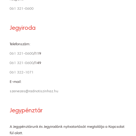
061 321-0600
Jegyiroda
Telefonszám:
061 321-0600
/119
061 321-0600
/149
061 322-1071
E-mail:
szervezes@radnotiszinhaz.hu
Jegypénztár
A Jegypénztárunk és Jegyirodánk nyitvatartását megtalálja a Kapcsolat
fül alatt.