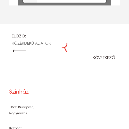
BEJEGYZÉS
ELŐZŐ:
KÖZÉRDEKŰ ADATOK
NAVIGÁCIÓ
KÖVETKEZŐ :
Színház
1065 Budapest,
Nagymező u. 11.
Központ: