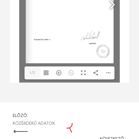
1/2
BEJEGYZÉS
ELŐZŐ:
KÖZÉRDEKŰ ADATOK
NAVIGÁCIÓ