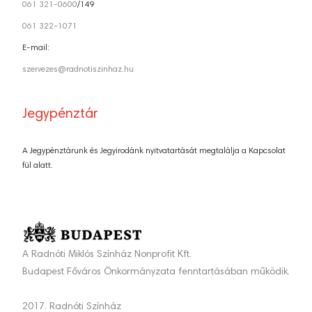
061 321-0600
/149
061 322-1071
E-mail:
szervezes@radnotiszinhaz.hu
Jegypénztár
A Jegypénztárunk és Jegyirodánk nyitvatartását megtalálja a Kapcsolat
fül alatt.
A Radnóti Miklós Színház Nonprofit Kft.
Budapest Főváros Önkormányzata fenntartásában működik.
2017. Radnóti Színház