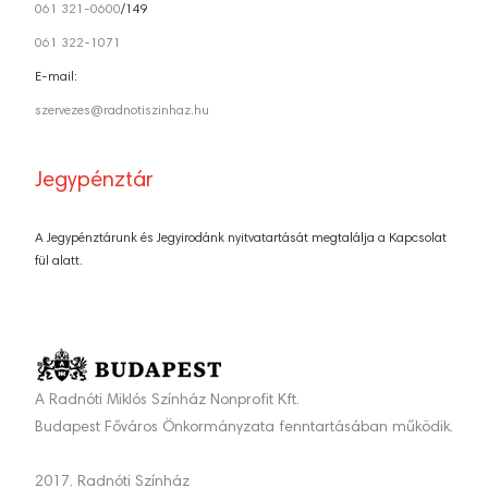
061 321-0600
/149
061 322-1071
E-mail:
szervezes@radnotiszinhaz.hu
Jegypénztár
A Jegypénztárunk és Jegyirodánk nyitvatartását megtalálja a Kapcsolat
fül alatt.
A Radnóti Miklós Színház Nonprofit Kft.
Budapest Főváros Önkormányzata fenntartásában működik.
2017. Radnóti Színház