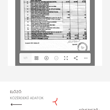
1/1
BEJEGYZÉS
ELŐZŐ:
KÖZÉRDEKŰ ADATOK
NAVIGÁCIÓ