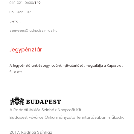
061 321-0600
/149
061 322-1071
E-mail:
szervezes@radnotiszinhaz.hu
Jegypénztár
A Jegypénztárunk és Jegyirodánk nyitvatartását megtalálja a Kapcsolat
fül alatt.
A Radnóti Miklós Színház Nonprofit Kft.
Budapest Főváros Önkormányzata fenntartásában működik.
2017. Radnóti Színház