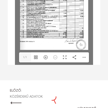
1/1
BEJEGYZÉS
ELŐZŐ:
KÖZÉRDEKŰ ADATOK
NAVIGÁCIÓ