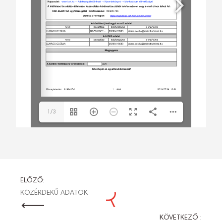
1/3
BEJEGYZÉS
ELŐZŐ:
KÖZÉRDEKŰ ADATOK
NAVIGÁCIÓ
KÖVETKEZŐ :