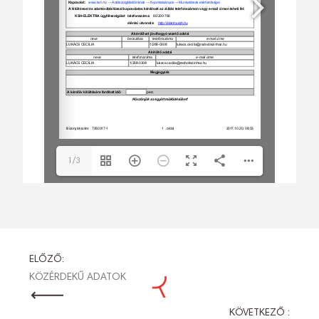
1/3
BEJEGYZÉS
ELŐZŐ:
KÖZÉRDEKŰ ADATOK
NAVIGÁCIÓ
KÖVETKEZŐ :