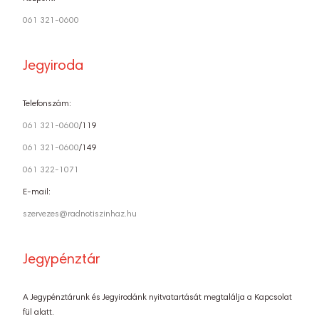
061 321-0600
Jegyiroda
Telefonszám:
061 321-0600
/119
061 321-0600
/149
061 322-1071
E-mail:
szervezes@radnotiszinhaz.hu
Jegypénztár
A Jegypénztárunk és Jegyirodánk nyitvatartását megtalálja a Kapcsolat
fül alatt.