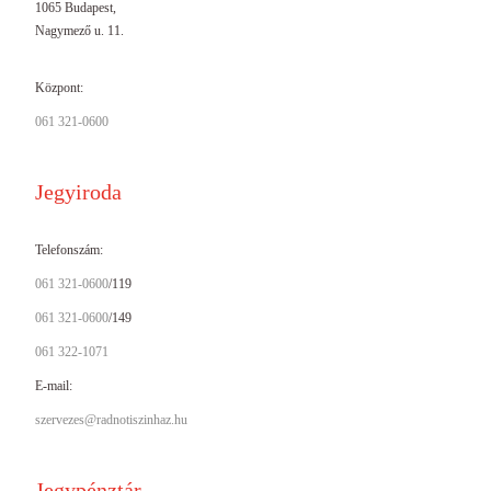
1065 Budapest,
Nagymező u. 11.
Központ:
061 321-0600
Jegyiroda
Telefonszám:
061 321-0600
/119
061 321-0600
/149
061 322-1071
E-mail:
szervezes@radnotiszinhaz.hu
Jegypénztár