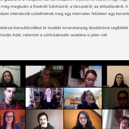
k még megtudni a Radnóti Színházról, a társulatról, az előadásokról. A
lyen interakciók születhetnek meg egy internetes felületen egy karant
ársai konzultációkkal és további ismeretanyag átadásával segítették a 
váts Adél, valamint a színházkreatív vezetése is jelen volt.