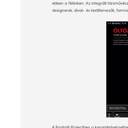
ebben a félévben. Az integrált társművés
designerek, divat- és textiltervezők, fo
A Radnóti Projectben a karanténhelyzethe