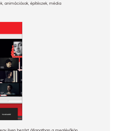
ek, animációsok, építészek, média
 egy ilyen bezárt állapotban a meglévőkön