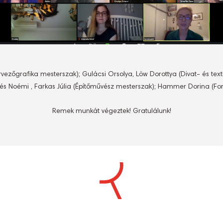
ezőgrafika mesterszak); Gulácsi Orsolya, Löw Dorottya (Divat- és textil
csés Noémi , Farkas Júlia (Építőművész mesterszak); Hammer Dorina (
Remek munkát végeztek! Gratulálunk!
S
Ó