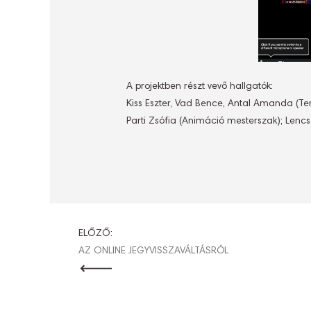
A projektben részt vevő hallgatók:
Kiss Eszter, Vad Bence, Antal Amanda (Terv
Parti Zsófia (Animáció mesterszak); Len
BEJEGYZÉ
ELŐZŐ:
AZ ONLINE JEGYVISSZAVÁLTÁSRÓL
NAVIGÁCI