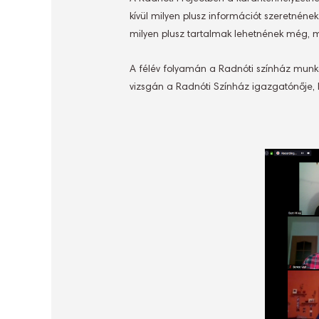
kívül milyen plusz információt szeretnéne
milyen plusz tartalmak lehetnének még, mi
A félév folyamán a Radnóti színház munkat
vizsgán a Radnóti Színház igazgatónője, Ko