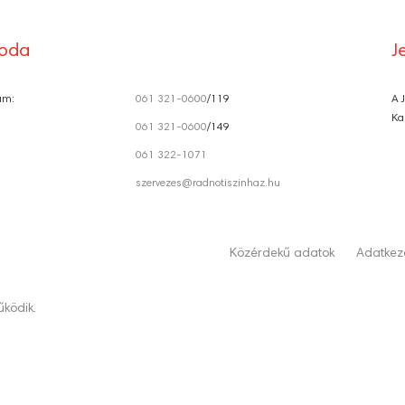
roda
J
ám:
061 321-0600
/119
A 
Ka
061 321-0600
/149
061 322-1071
szervezes@radnotiszinhaz.hu
Közérdekű adatok
Adatkeze
ködik.