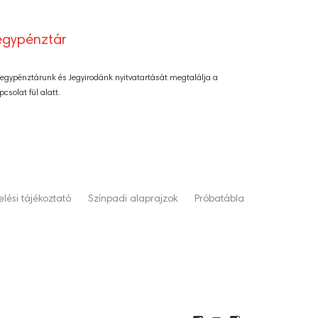
egypénztár
Jegypénztárunk és Jegyirodánk nyitvatartását megtalálja a
pcsolat fül alatt.
lési tájékoztató
Színpadi alaprajzok
Próbatábla