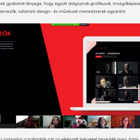
zeti gyakorlat lényege, hogy együtt dolgoznak grafikusok, mozgóképes
rmatervezők, valamint design- és művészet menedzserek egyaránt.
z igazodva a hallgatók azt az elképzelt helyzetet tervezték meg, hogy