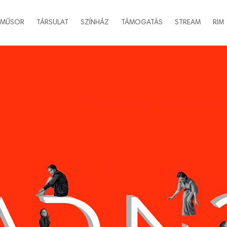
MŰSOR
TÁRSULAT
SZÍNHÁZ
TÁMOGATÁS
STREAM
RIM