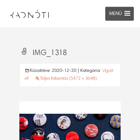
MENÜ
IMG_1318
Közzétéve:
2020-12-20
| Kategória:
Vigyél
el!
Teljes felbontás (5472 × 3648)
←
Előző