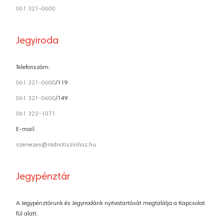
061 321-0600
Jegyiroda
Telefonszám:
061 321-0600
/119
061 321-0600
/149
061 322-1071
E-mail:
szervezes@radnotiszinhaz.hu
Jegypénztár
A Jegypénztárunk és Jegyirodánk nyitvatartását megtalálja a Kapcsolat
fül alatt.