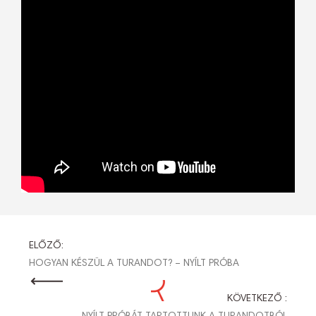
BEJEGYZÉS
ELŐZŐ:
HOGYAN KÉSZÜL A TURANDOT? – NYÍLT PRÓBA
NAVIGÁCIÓ
KÖVETKEZŐ :