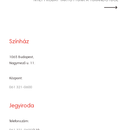
NYÍLT PRÓBÁT TARTOTTUNK A TURANDOTBÓL
Színház
1065 Budapest,
Nagymező u. 11.
Központ:
061 321-0600
Jegyiroda
Telefonszám: