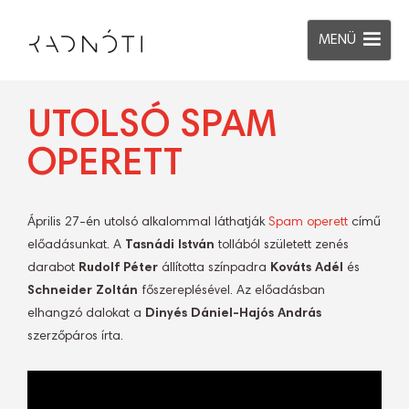
MENÜ
UTOLSÓ SPAM
OPERETT
Április 27-én utolsó alkalommal láthatják
Spam operett
című
előadásunkat. A
Tasnádi István
tollából született zenés
darabot
Rudolf Péter
állította színpadra
Kováts Adél
és
Schneider Zoltán
főszereplésével. Az előadásban
elhangzó dalokat a
Dinyés Dániel-Hajós András
szerzőpáros írta.