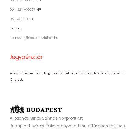
061 321-0600
/119
061 321-0600
/149
061 322-1071
E-mail:
szervezes@radnotiszinhaz.hu
Jegypénztár
A Jegypénztárunk és Jegyirodánk nyitvatartását megtalálja a Kapcsolat
fül alatt.
A Radnóti Miklós Színház Nonprofit Kft.
Budapest Főváros Önkormányzata fenntartásában működik.