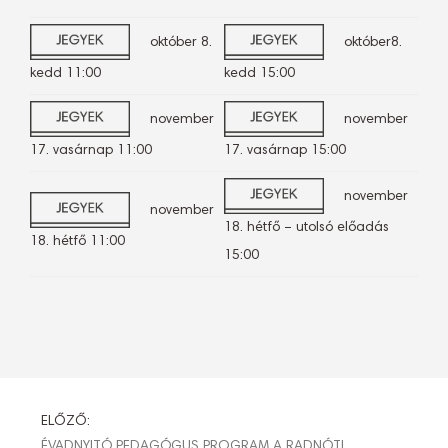
október 8.
október8.
kedd 11:00
kedd 15:00
november
november
17. vasárnap 11:00
17. vasárnap 15:00
november
november
18. hétfő – utolsó előadás
18. hétfő 11:00
15:00
BEJEGYZÉS
ELŐZŐ:
ÉVADNYITÓ PEDAGÓGUS PROGRAM A RADNÓTI