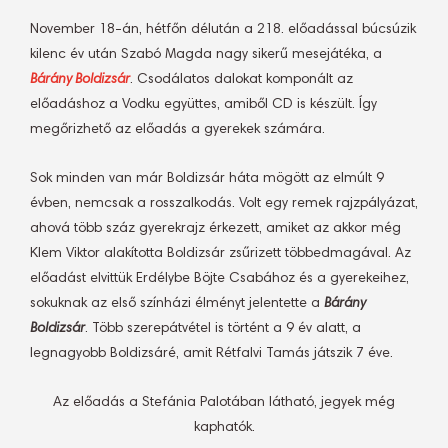
November 18-án, hétfőn délután a 218. előadással búcsúzik
kilenc év után Szabó Magda nagy sikerű mesejátéka, a
Bárány Boldizsár
. Csodálatos dalokat komponált az
előadáshoz a Vodku együttes, amiből CD is készült. Így
megőrizhető az előadás a gyerekek számára.
Sok minden van már Boldizsár háta mögött az elmúlt 9
évben, nemcsak a rosszalkodás. Volt egy remek rajzpályázat,
ahová több száz gyerekrajz érkezett, amiket az akkor még
Klem Viktor alakította Boldizsár zsűrizett többedmagával. Az
előadást elvittük Erdélybe Böjte Csabához és a gyerekeihez,
sokuknak az első színházi élményt jelentette a
Bárány
Boldizsár
. Több szerepátvétel is történt a 9 év alatt, a
legnagyobb Boldizsáré, amit Rétfalvi Tamás játszik 7 éve.
Az előadás a Stefánia Palotában látható, jegyek még
kaphatók.