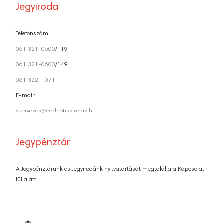
Jegyiroda
Telefonszám:
061 321-0600
/119
061 321-0600
/149
061 322-1071
E-mail:
szervezes@radnotiszinhaz.hu
Jegypénztár
A Jegypénztárunk és Jegyirodánk nyitvatartását megtalálja a Kapcsolat
fül alatt.