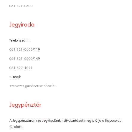
061 321-0600
Jegyiroda
Telefonszám:
061 321-0600
/119
061 321-0600
/149
061 322-1071
E-mail:
szervezes@radnotiszinhaz.hu
Jegypénztár
A Jegypénztárunk és Jegyirodánk nyitvatartását megtalálja a Kapcsolat
fül alatt.