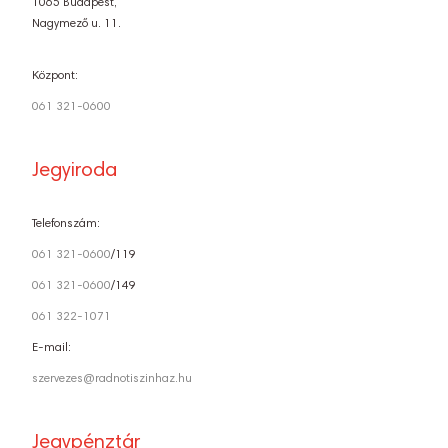
1065 Budapest,
Nagymező u. 11.
Központ:
061 321-0600
Jegyiroda
Telefonszám:
061 321-0600
/119
061 321-0600
/149
061 322-1071
E-mail:
szervezes@radnotiszinhaz.hu
Jegypénztár