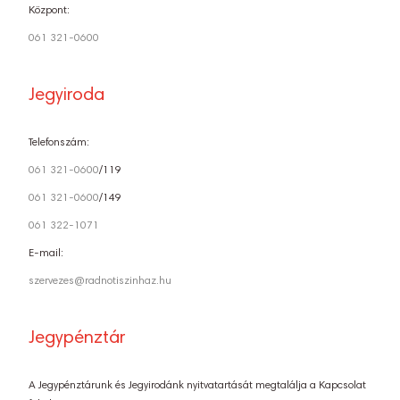
Központ:
061 321-0600
Jegyiroda
Telefonszám:
061 321-0600
/119
061 321-0600
/149
061 322-1071
E-mail:
szervezes@radnotiszinhaz.hu
Jegypénztár
A Jegypénztárunk és Jegyirodánk nyitvatartását megtalálja a Kapcsolat