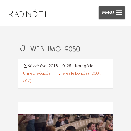
MENÜ
WEB_IMG_9050
Közzétéve:
2018-10-25
| Kategória:
Ünnepi előadás
Teljes felbontás (1000 ×
667)