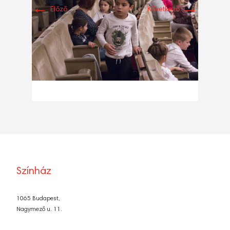
←
→
Előző
Következő
Színház
1065 Budapest,
Nagymező u. 11.