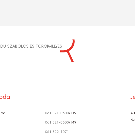
S
JDU SZABOLCS ÉS TÖRÖK-ILLYÉS
Ó
roda
J
ám:
061 321-0600
/119
A 
Ka
061 321-0600
/149
061 322-1071