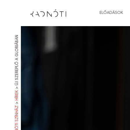
ELŐADÁSOK
ÚJ SZEREPLŐ A GLORIÁBAN
>
HÍREK
>
RADNÓTI SZÍNHÁZ