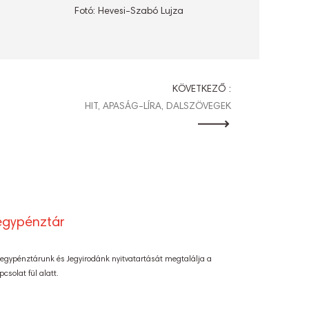
Fotó: Hevesi-Szabó Lujza
KÖVETKEZŐ :
HIT, APASÁG-LÍRA, DALSZÖVEGEK
egypénztár
Jegypénztárunk és Jegyirodánk nyitvatartását megtalálja a
pcsolat fül alatt.