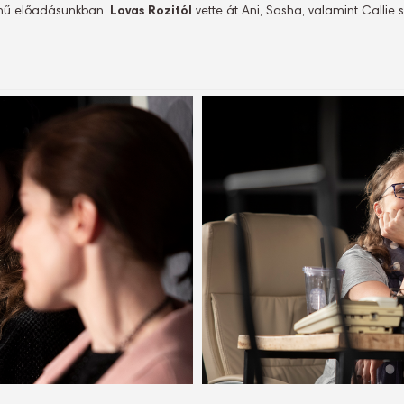
mű előadásunkban.
Lovas Rozitól
vette át Ani, Sasha, valamint Callie 