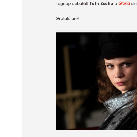
Tegnap debütált
Tóth Zsófia
a
Gloria
cí
Gratulálunk!