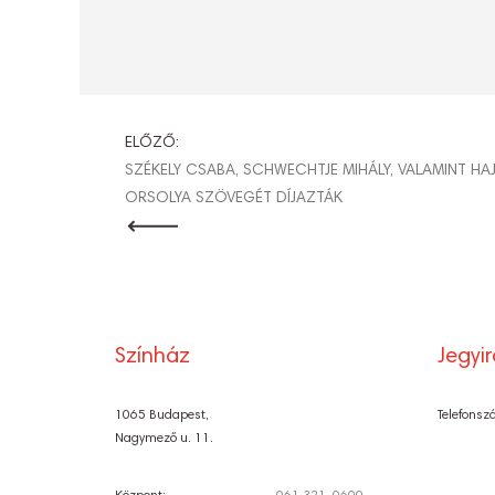
BEJEGYZÉ
ELŐZŐ:
SZÉKELY CSABA, SCHWECHTJE MIHÁLY, VALAMINT HA
ORSOLYA SZÖVEGÉT DÍJAZTÁK
NAVIGÁCI
Színház
Jegyi
1065 Budapest,
Telefonsz
Nagymező u. 11.