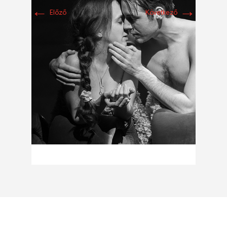
←
→
Előző
Következő