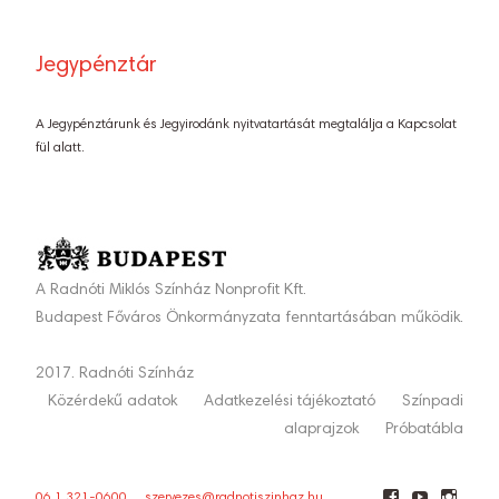
Jegypénztár
A Jegypénztárunk és Jegyirodánk nyitvatartását megtalálja a Kapcsolat
fül alatt.
A Radnóti Miklós Színház Nonprofit Kft.
Budapest Főváros Önkormányzata fenntartásában működik.
2017. Radnóti Színház
Közérdekű adatok
Adatkezelési tájékoztató
Színpadi
alaprajzok
Próbatábla
06 1 321-0600
szervezes@radnotiszinhaz.hu