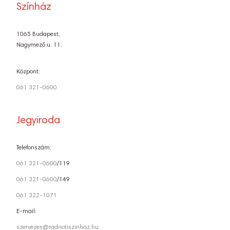
Színház
1065 Budapest,
Nagymező u. 11.
Központ:
061 321-0600
Jegyiroda
Telefonszám:
061 321-0600
/119
061 321-0600
/149
061 322-1071
E-mail:
szervezes@radnotiszinhaz.hu