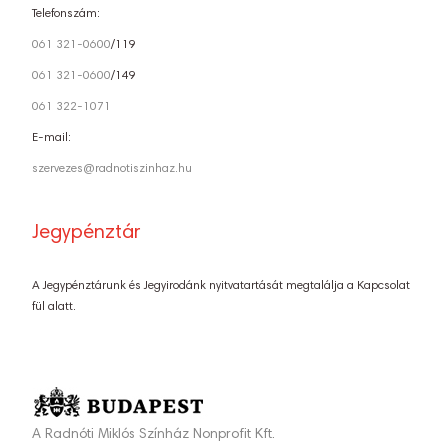
Telefonszám:
061 321-0600
/119
061 321-0600
/149
061 322-1071
E-mail:
szervezes@radnotiszinhaz.hu
Jegypénztár
A Jegypénztárunk és Jegyirodánk nyitvatartását megtalálja a Kapcsolat
fül alatt.
A Radnóti Miklós Színház Nonprofit Kft.