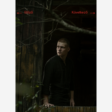
←
→
Előző
Következő