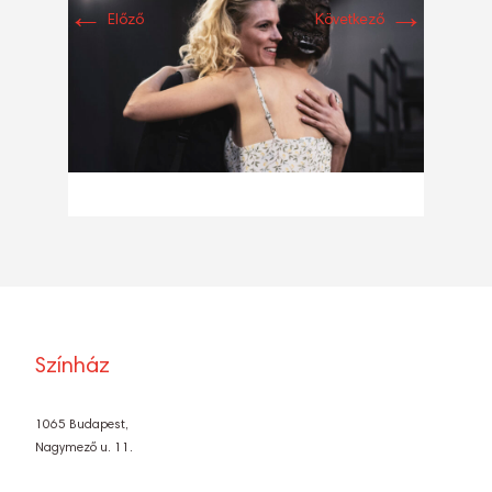
←
→
Előző
Következő
Színház
1065 Budapest,
Nagymező u. 11.