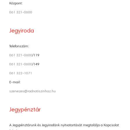
Központ:
061 321-0600
Jegyiroda
Telefonszám:
061 321-0600
/119
061 321-0600
/149
061 322-1071
E-mail:
szervezes@radnotiszinhaz.hu
Jegypénztár
A Jegypénztárunk és Jegyirodánk nyitvatartását megtalálja a Kapcsolat