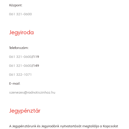
Központ:
061 321-0600
Jegyiroda
Telefonszám:
061 321-0600
/119
061 321-0600
/149
061 322-1071
E-mail:
szervezes@radnotiszinhaz.hu
Jegypénztár
A Jegypénztárunk és Jegyirodánk nyitvatartását megtalálja a Kapcsolat