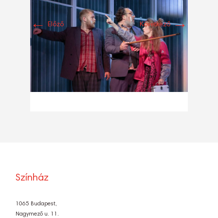
←
→
Előző
Következő
Színház
1065 Budapest,
Nagymező u. 11.