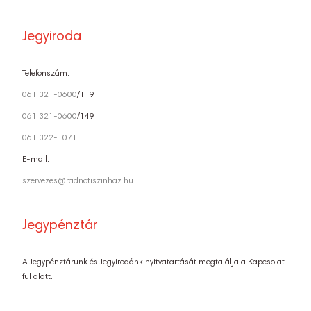
Jegyiroda
Telefonszám:
061 321-0600
/119
061 321-0600
/149
061 322-1071
E-mail:
szervezes@radnotiszinhaz.hu
Jegypénztár
A Jegypénztárunk és Jegyirodánk nyitvatartását megtalálja a Kapcsolat
fül alatt.