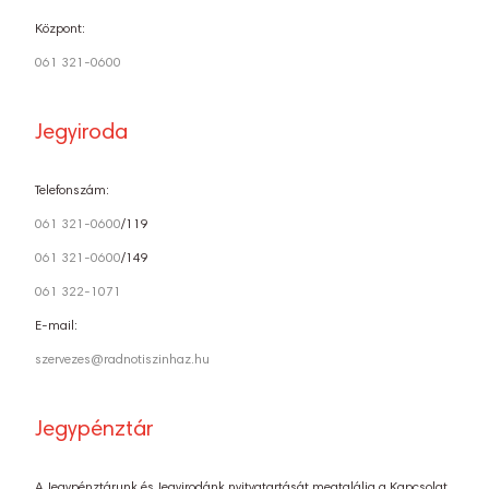
Központ:
061 321-0600
Jegyiroda
Telefonszám:
061 321-0600
/119
061 321-0600
/149
061 322-1071
E-mail:
szervezes@radnotiszinhaz.hu
Jegypénztár
A Jegypénztárunk és Jegyirodánk nyitvatartását megtalálja a Kapcsolat