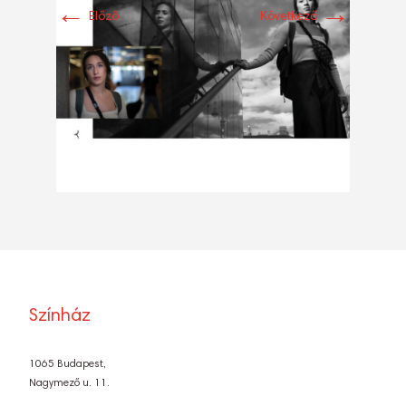
←
→
Előző
Következő
Színház
1065 Budapest,
Nagymező u. 11.