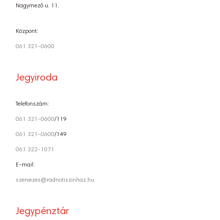
Nagymező u. 11.
Központ:
061 321-0600
Jegyiroda
Telefonszám:
061 321-0600
/119
061 321-0600
/149
061 322-1071
E-mail:
szervezes@radnotiszinhaz.hu
Jegypénztár