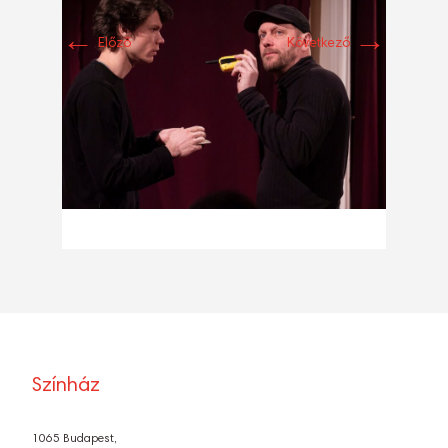
←
→
Előző
Következő
Színház
1065 Budapest,