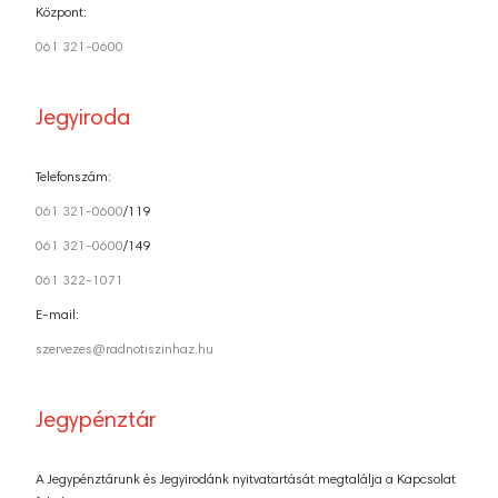
Központ:
061 321-0600
Jegyiroda
Telefonszám:
061 321-0600
/119
061 321-0600
/149
061 322-1071
E-mail:
szervezes@radnotiszinhaz.hu
Jegypénztár
A Jegypénztárunk és Jegyirodánk nyitvatartását megtalálja a Kapcsolat