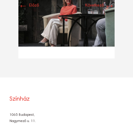
←
→
Előző
Következő
Színház
1065 Budapest,
Nagymező u. 11.